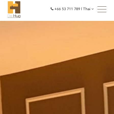
+66 53 711 789
|
Thai