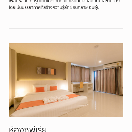
เพล็กซ์สวีท ทุกรูปแบบโดดเด่นด้วยดีไซน์ที่มีเอกลักษณ์ และตกแต่ง
โดยเน้นบรรยากาศที่สร้างความรู้สึกผ่อนคลาย อบอุ่น
ห้องซูพีเรีย